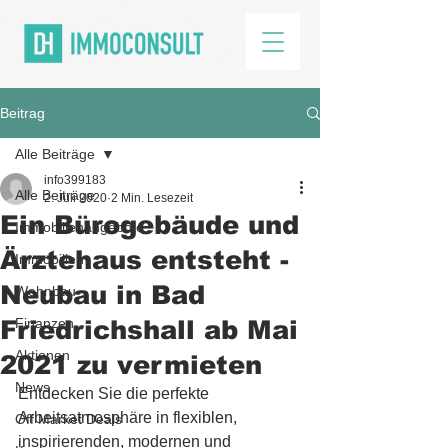
Beitrag
Alle Beiträge
info399183
Alle Beiträge
2. Juli 2020
2 Min. Lesezeit
Ein Bürogebäude und
Immobilienangebote
Ärztehaus entsteht -
Immobilien
Neubau in Bad
Wohnbau
Friedrichshall ab Mai
Finanzen
Aktionen
2021 zu vermieten
News
Entdecken Sie die perfekte 
Arbeitsatmosphäre in flexiblen, 
Off Market Deals
inspirierenden, modernen und 