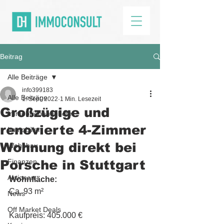
Beitrag
Alle Beiträge
info399183
Alle Beiträge
1. Sept. 2022
1 Min. Lesezeit
Großzügige und
Immobilienangebote
renovierte 4-Zimmer
Immobilien
Wohnung direkt bei
Wohnbau
Porsche in Stuttgart
Finanzen
Aktionen
Wohnfläche:
Ca. 93 m²
News
Off Market Deals
Kaufpreis: 405.000 €