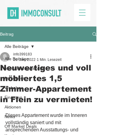
Beitrag
Alle Beiträge
info399183
Alle Beiträge
26. Jan. 2022
1 Min. Lesezeit
Neuwertiges und voll
Immobilienangebote
möbliertes 1,5
Immobilien
Zimmer-Appartement
Wohnbau
in Flein zu vermieten!
Finanzen
Aktionen
Dieses Appartement wurde im Inneren 
News
vollständig saniert und mit 
Off Market Deals
ansprechenden Ausstattungs- und 