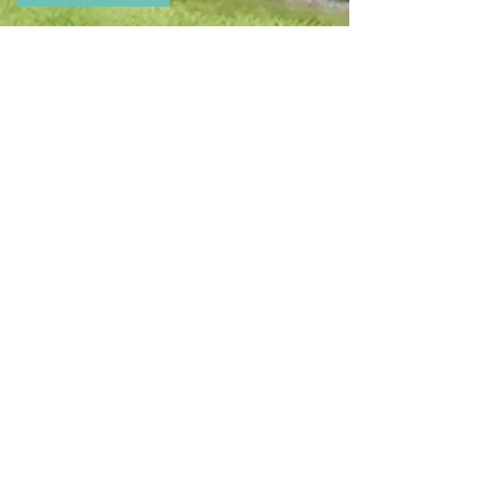
DH Immoconsult
-
DHI Wohnbau
Wir sind in der gesamten Immobilienbranche zu
Hause, deshalb können wir die verschiedenen
Teilmärkte und die sehr unterschiedlichen
Wünsche und Anforderungen, zum Nutzen
unserer Kunden miteinander verbinden. Mit
unserem Know-how im Bereich der
Immobilienvermittlung, Immobilienverkauf,
Immobilienvermietung, Gewerbeimmobilien,
Wohnbau und Projektierung setzen wir die
aktuellsten Dienstleistungskonzepte umfassend,
kreativ und innovativ um. Unsere
Immobilienmakler und Experten betreuen Sie
unkompliziert und kompetent in allen Bereichen
rund um die Immobilie in Leingarten, Heilbronn