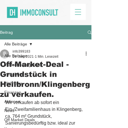
Beitrag
Alle Beiträge
info399183
Alle Beiträge
29. Juni 2021
1 Min. Lesezeit
Off-Market-Deal -
Immobilienangebote
Grundstück in
Immobilien
Heilbronn/Klingenberg
Wohnbau
zu verkaufen.
Finanzen
Aktionen
Wir verkaufen ab sofort ein 
Ein-/Zweifamilienhaus in Klingenberg, 
News
ca. 764 m² Grundstück, 
Off Market Deals
Sanierungsbedürftig bzw. ideal zur 