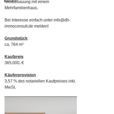
Karriere
Neubebauung mit einem 
Mehrfamilienhaus.
Bei Interesse einfach unter info@dh-
immoconsult.de melden!
Grundstück
ca. 764 m² 
Kaufpreis
365.000,-€
Käuferprovision
3,57 % des notariellen Kaufpreises inkl. 
MwSt.