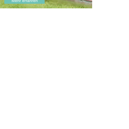
Mehr erfahren
DH Immoconsult
-
DHI Wohnbau
Wir sind in der gesamten Immobilienbranche zu
Hause, deshalb können wir die verschiedenen
Teilmärkte und die sehr unterschiedlichen
Wünsche und Anforderungen, zum Nutzen
unserer Kunden miteinander verbinden. Mit
unserem Know-how im Bereich der
Immobilienvermittlung, Immobilienverkauf,
Immobilienvermietung, Gewerbeimmobilien,
Wohnbau und Projektierung setzen wir die
aktuellsten Dienstleistungskonzepte umfassend,
kreativ und innovativ um. Unsere
Immobilienmakler und Experten betreuen Sie
unkompliziert und kompetent in allen Bereichen