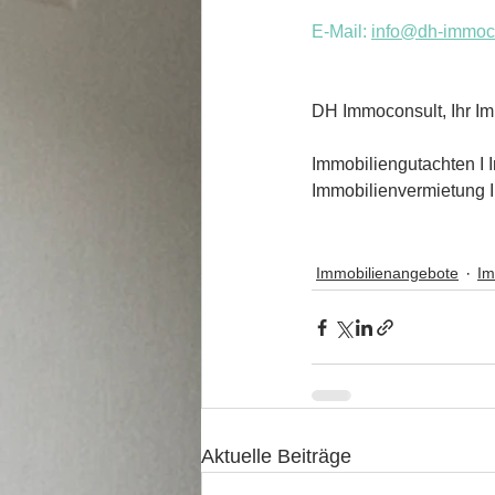
E-Mail: 
info
@dh-immoco
DH Immoconsult, Ihr Im
Immobiliengutachten I 
Immobilienvermietung 
Immobilienangebote
Im
Aktuelle Beiträge