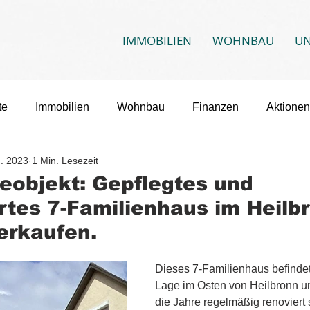
IMMOBILIEN
WOHNBAU
U
te
Immobilien
Wohnbau
Finanzen
Aktionen
n. 2023
1 Min. Lesezeit
eobjekt: Gepflegtes und
ertes 7-Familienhaus im Heilb
erkaufen.
Dieses 7-Familienhaus befindet s
Lage im Osten von Heilbronn u
die Jahre regelmäßig renoviert 