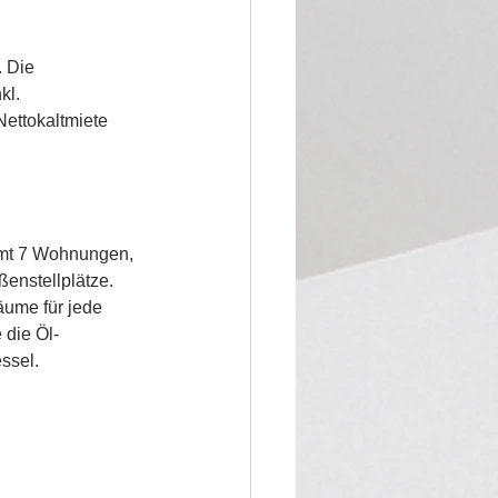
 Die 
kl. 
ettokaltmiete 
amt 7 Wohnungen, 
enstellplätze.
äume für jede 
die Öl-
ssel.