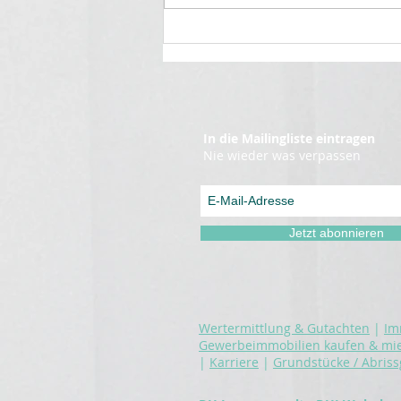
🌿 Kurze Pfingstpause –
Wir sind bald zurück!
In die Mailingliste eintragen
Nie wieder was verpassen
Jetzt abonnieren
Wertermittlung & Gutachten
|
Im
Gewerbeimmobilien kaufen & mi
|
Karriere
|
Grundstücke / Abris