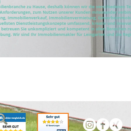
u
lienbranche zu Hause, deshalb können wir die verschiedenen Te
 Anforderungen, zum Nutzen unserer Kunden miteinander verbi
lung, Immobilienverkauf, Immobilienvermietung, Gewerbeimmob
tuellsten Dienstleistungskonzepte umfassend, kreativ und innova
betreuen Sie unkompliziert und kompetent in allen Bereichen r
bung. Wir sind Ihr Immobilienmakler für Leingarten und die Re