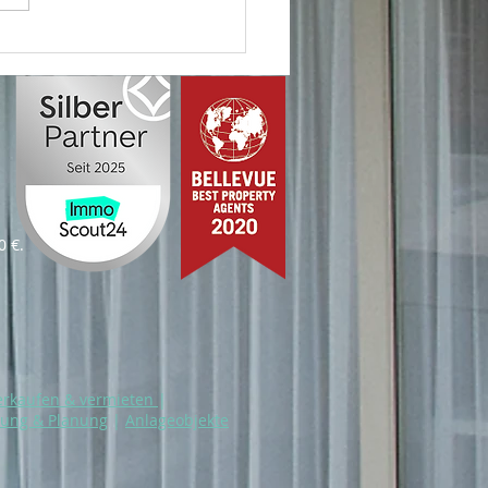
 Immobilie – unser
agement!
0 €.
erkaufen & vermieten
|
rung & Planung
|
Anlageobjekte