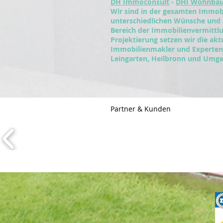
DH Immoconsult
-
DHI Wohnba
Wir sind in der gesamten Immobi
unterschiedlichen Wünsche und
Bereich der Immobilienvermitt
Projektierung setzen wir die ak
Immobilienmakler und Experten 
Leingarten, Heilbronn und Umge
Partner & Kunden