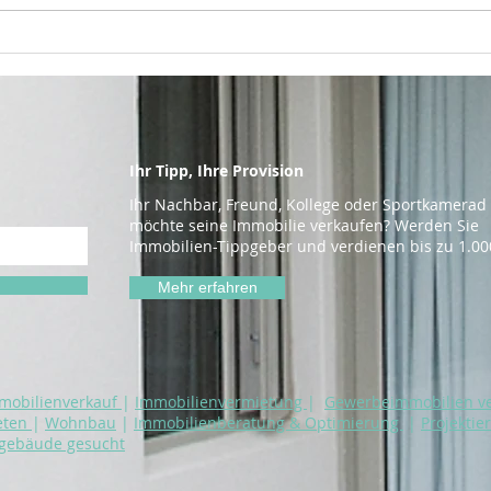
Gesucht, gefunden …
Ihre
fehlt nur noch dein
Eng
Objekt!
Ihr Tipp, Ihre Provision
Ihr Nachbar, Freund, Kollege oder Sportkamerad
möchte seine Immobilie verkaufen? Werden Sie
Immobilien-Tippgeber und verdienen bis zu 1.00
Mehr erfahren
mobilienverkauf
|
Immobilienvermietung
|
Gewerbeimmobilien v
eten
|
Wohnbau
|
I
mmobilienberatung & Optimierung
|
Projektie
sgebäude gesucht