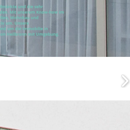
ilmärkte und die sehr
nden. Mit unserem Know-how im
ilien, Wohnbau und
tiv um. Unsere
und um die Immobilie in
gion Heilbronn mit Umgebung.