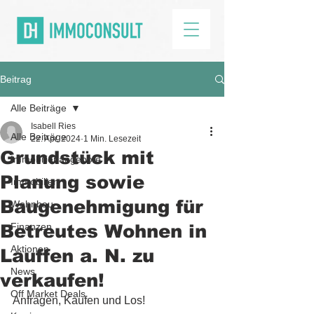
Beitrag
Alle Beiträge
Isabell Ries
Alle Beiträge
22. Apr. 2024
1 Min. Lesezeit
Grundstück mit
Immobilienangebote
Planung sowie
Immobilien
Baugenehmigung für
Wohnbau
Betreutes Wohnen in
Finanzen
Aktionen
Lauffen a. N. zu
News
verkaufen!
Off Market Deals
Anfragen, Kaufen und Los!