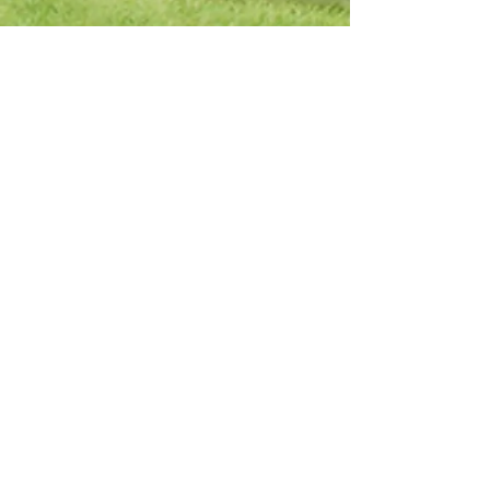
Ihr Tipp, Ihre Provision
Ihr Nachbar, Freund, Kollege oder
Sportkamerad möchte seine Immobilie
verkaufen? Werden Sie Immobilien-
Tippgeber und verdienen bis zu 1.000
€.
Mehr erfahren
DH Immoconsult
-
DHI Wohnbau
Wir sind in der gesamten Immobilienbranche zu
Hause, deshalb können wir die verschiedenen
Teilmärkte und die sehr unterschiedlichen