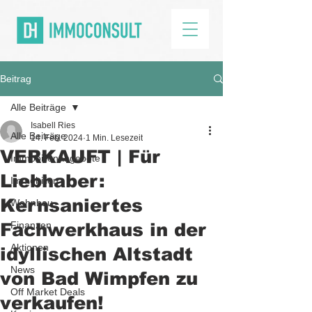
Beitrag
Alle Beiträge
Isabell Ries
Alle Beiträge
14. Feb. 2024
1 Min. Lesezeit
VERKAUFT | Für
Immobilienangebote
Liebhaber:
Immobilien
Kernsaniertes
Wohnbau
Fachwerkhaus in der
Finanzen
Aktionen
idyllischen Altstadt
News
von Bad Wimpfen zu
Off Market Deals
verkaufen!