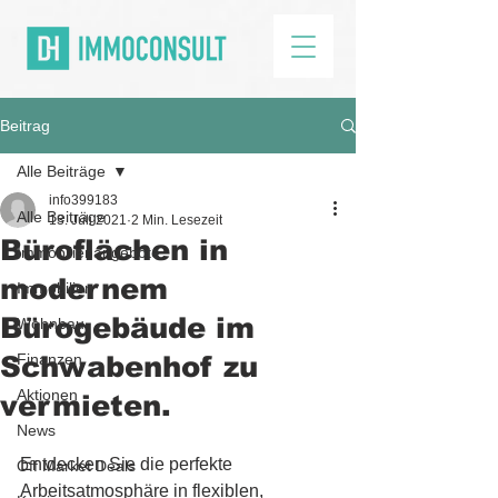
Beitrag
Alle Beiträge
info399183
Alle Beiträge
13. Juli 2021
2 Min. Lesezeit
Büroflächen in
Immobilienangebote
modernem
Immobilien
Bürogebäude im
Wohnbau
Schwabenhof zu
Finanzen
Aktionen
vermieten.
News
Entdecken Sie die perfekte 
Off Market Deals
Arbeitsatmosphäre in flexiblen, 