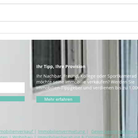
Gesucht, gefunden …
Ihre
fehlt nur noch dein
Eng
Objekt!
Ihr Tipp, Ihre Provision
Ihr Nachbar, Freund, Kollege oder Sportkamerad
möchte seine Immobilie verkaufen? Werden Sie
Immobilien-Tippgeber und verdienen bis zu 1.00
Mehr erfahren
mobilienverkauf
|
Immobilienvermietung
|
Gewerbeimmobilien v
eten
|
Wohnbau
|
I
mmobilienberatung & Optimierung
|
Projektie