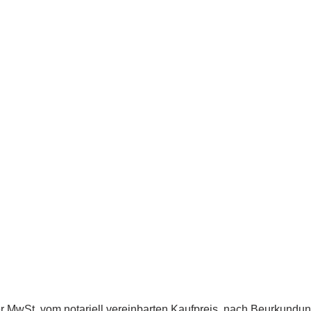
er MwSt. vom notariell vereinbarten Kaufpreis, nach Beurkundung