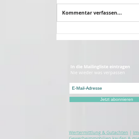
Kommentar verfassen...
🌿 Kurze Pfingstpause –
Wir sind bald zurück!
In die Mailingliste eintragen
Nie wieder was verpassen
Jetzt abonnieren
Wertermittlung & Gutachten
|
Im
Gewerbeimmobilien kaufen & mi