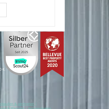
 Immobilie – unser
agement!
0 €.
erkaufen & vermieten
|
rung & Planung
|
Anlageobjekte