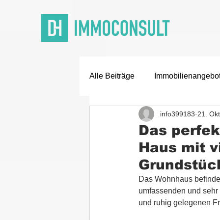
Alle Beiträge
Immobilienangebo
info399183
21. Ok
Off Market Deals
Karriere
Das perfek
Haus mit v
Grundstüc
Das Wohnhaus befindet 
umfassenden und sehr g
und ruhig gelegenen Fr