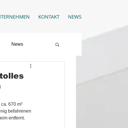
NTERNEHMEN
KONTAKT
NEWS
News
tolles
m
 ca. 670 m² 
enig befahrenen 
im entfernt.