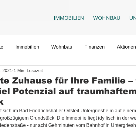
IMMOBILIEN
WOHNBAU
U
te
Immobilien
Wohnbau
Finanzen
Aktionen
t. 2021
1 Min. Lesezeit
te Zuhause für Ihre Familie – 
iel Potenzial auf traumhafte
k
sich im Bad Friedrichshaller Ortsteil Untergriesheim auf einem
roßzügigem Grundstück. Die Immobilie liegt idyllisch in der w
iedenstraße - nur acht Gehminuten vom Bahnhof in Untergrieshe