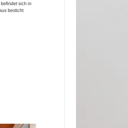
efindet sich in 
us besticht 