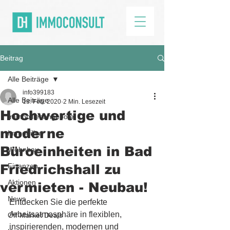
Beitrag
Alle Beiträge
info399183
Alle Beiträge
13. Feb. 2020
2 Min. Lesezeit
Hochwertige und
Immobilienangebote
moderne
Immobilien
Büroeinheiten in Bad
Wohnbau
Friedrichshall zu
Finanzen
Aktionen
vermieten - Neubau!
News
Entdecken Sie die perfekte 
Arbeitsatmosphäre in flexiblen, 
Off Market Deals
inspirierenden, modernen und 