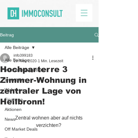
Beitrag
Alle Beiträge
info399183
Alle Beiträge
19. Nov. 2020
1 Min. Lesezeit
Hochparterre 3
Immobilienangebote
Zimmer-Wohnung in
Immobilien
zentraler Lage von
Wohnbau
Heilbronn!
Finanzen
Aktionen
Zentral wohnen aber auf nichts 
News
verzichten? 
Off Market Deals