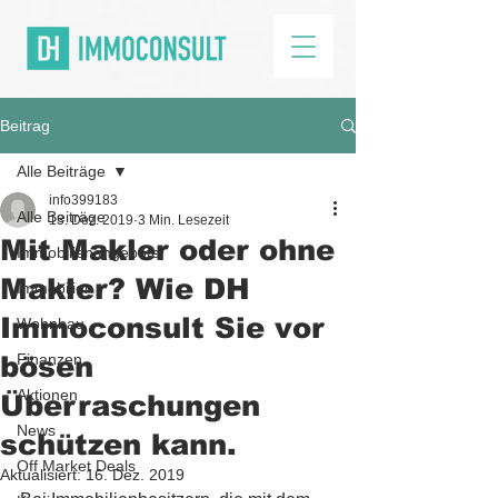
Beitrag
Alle Beiträge
info399183
Alle Beiträge
13. Dez. 2019
3 Min. Lesezeit
Mit Makler oder ohne
Immobilienangebote
Makler? Wie DH
Immobilien
Immoconsult Sie vor
Wohnbau
bösen
Finanzen
Aktionen
Überraschungen
News
schützen kann.
Off Market Deals
Aktualisiert:
16. Dez. 2019