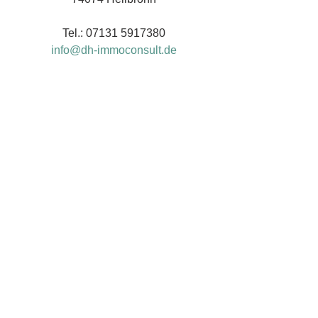
Tel.: 07131 5917380
info@dh-immoconsult.de
I
mmobilien verkaufen und vermieten in 
Heilbronn und Umgebung
 - 
Privatimmobilien
 - 
Gewerbeimmobilien
- 
Anlageimmobilien
 - 
Immobilien 
Wertermittlung und Gutachten
 - 
Finanzierung und Versicherung 