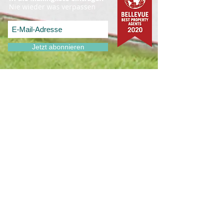
Nie wieder was verpassen
Jetzt abonnieren
Ihr Tipp, Ihre Provision
Ihr Nachbar, Freund, Kollege oder
Sportkamerad möchte seine Immobilie
verkaufen? Werden Sie Immobilien-
Tippgeber und verdienen bis zu 1.000
€.
Mehr erfahren