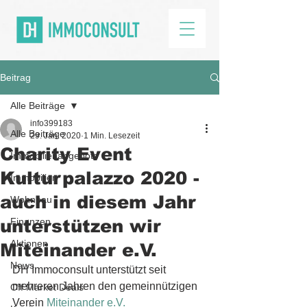
Beitrag
Alle Beiträge
info399183
Alle Beiträge
29. Jan. 2020
1 Min. Lesezeit
Charity Event
Immobilienangebote
Kulturpalazzo 2020 -
Immobilien
auch in diesem Jahr
Wohnbau
unterstützen wir
Finanzen
Aktionen
Miteinander e.V.
News
DH Immoconsult unterstützt seit 
mehreren Jahren den gemeinnützigen 
Off Market Deals
Verein 
Miteinander e.V.