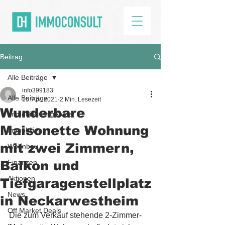
Beitrag
Alle Beiträge
info399183
Alle Beiträge
15. Apr. 2021
2 Min. Lesezeit
Wunderbare
Immobilienangebote
Maisonette Wohnung
Immobilien
mit zwei Zimmern,
Wohnbau
Balkon und
Finanzen
Aktionen
Tiefgaragenstellplatz
News
in Neckarwestheim
Off Market Deals
Die zum Verkauf stehende 2-Zimmer-