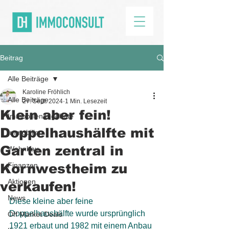
Beitrag
Alle Beiträge
Karoline Fröhlich
Alle Beiträge
27. Sept. 2024
1 Min. Lesezeit
Klein aber fein!
Immobilienangebote
Doppelhaushälfte mit
Immobilien
Garten zentral in
Wohnbau
Kornwestheim zu
Finanzen
Aktionen
verkaufen!
News
Diese kleine aber feine 
Doppelhaushälfte wurde ursprünglich 
Off Market Deals
1921 erbaut und 1982 mit einem Anbau 