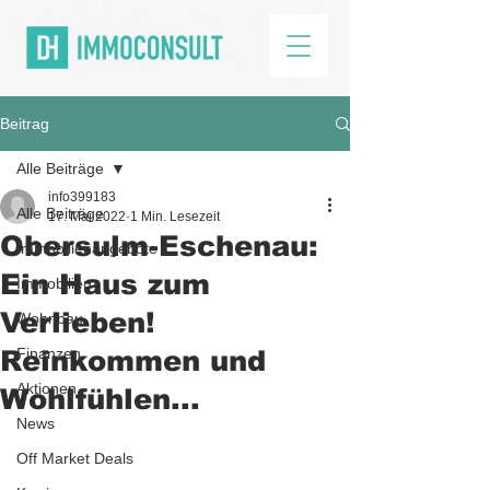
Beitrag
Alle Beiträge
info399183
Alle Beiträge
17. Mai 2022
1 Min. Lesezeit
Obersulm-Eschenau:
Immobilienangebote
Ein Haus zum
Immobilien
Verlieben!
Wohnbau
Reinkommen und
Finanzen
Aktionen
Wohlfühlen...
News
Off Market Deals