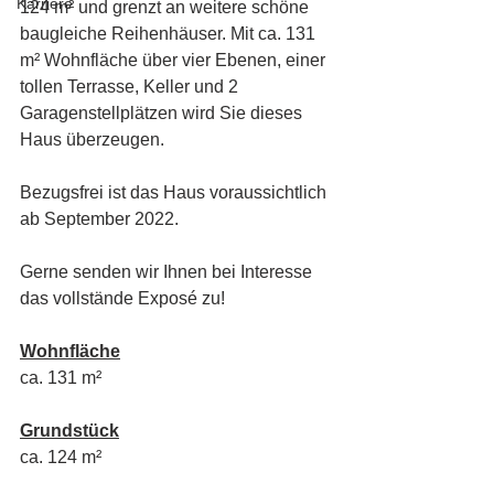
Karriere
124 m² und grenzt an weitere schöne 
baugleiche Reihenhäuser. Mit ca. 131 
m² Wohnfläche über vier Ebenen, einer 
tollen Terrasse, Keller und 2 
Garagenstellplätzen wird Sie dieses 
Haus überzeugen.
Bezugsfrei ist das Haus voraussichtlich 
ab September 2022.
Gerne senden wir Ihnen bei Interesse 
das vollstände Exposé zu!
Wohnfläche
ca. 131 m²
Grundstück
ca. 124 m²