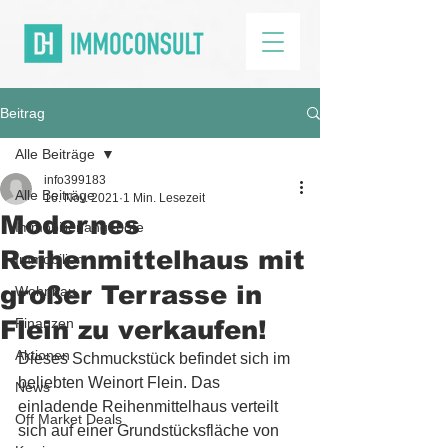
Beitrag
Alle Beiträge
info399183
Alle Beiträge
16. Nov. 2021
1 Min. Lesezeit
Modernes
Immobilienangebote
Reihenmittelhaus mit
Immobilien
großer Terrasse in
Wohnbau
Flein zu verkaufen!
Finanzen
Aktionen
Dieses Schmuckstück befindet sich im 
beliebten Weinort Flein. Das 
News
einladende Reihenmittelhaus verteilt 
Off Market Deals
sich auf einer Grundstücksfläche von 