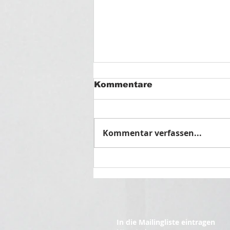
Kommentare
Kommentar verfassen...
🌿 Kurze Pfingstpause –
Wir sind bald zurück!
In die Mailingliste eintragen