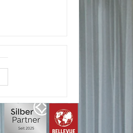
 Immobilie – unser
agement!