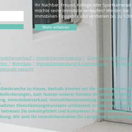
Ihr Nachbar, Freund, Kollege oder Sportkamerad
möchte seine Immobilie verkaufen? Werden Sie
Immobilien-Tippgeber und verdienen bis zu 1.00
Mehr erfahren
mobilienverkauf
|
Immobilienvermietung
|
Gewerbeimmobilien v
eten
|
Wohnbau
|
I
mmobilienberatung & Optimierung
|
Projektie
sgebäude gesucht
u
lienbranche zu Hause, deshalb können wir die verschiedenen Te
 Anforderungen, zum Nutzen unserer Kunden miteinander verbi
lung, Immobilienverkauf, Immobilienvermietung, Gewerbeimmob
tuellsten Dienstleistungskonzepte umfassend, kreativ und innova
betreuen Sie unkompliziert und kompetent in allen Bereichen r
bung. Wir sind Ihr Immobilienmakler für Leingarten und die Re