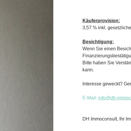
Käuferprovision:
3,57 % inkl. gesetzlich
Besichtigung:
Wenn Sie einen Besicht
Finanzierungsbestätigun
Bitte haben Sie Verstä
kann. 
Interesse geweckt? Ger
E-Mail: 
info
@dh-immoco
DH Immoconsult, Ihr Im