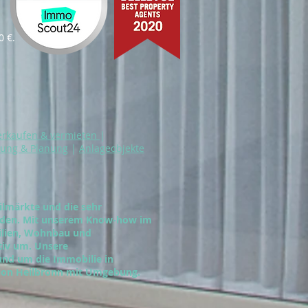
0 €.
erkaufen & vermieten
|
rung & Planung
|
Anlageobjekte
ilmärkte und die sehr
nden. Mit unserem Know-how im
ilien, Wohnbau und
tiv um. Unsere
und um die Immobilie in
gion Heilbronn mit Umgebung.