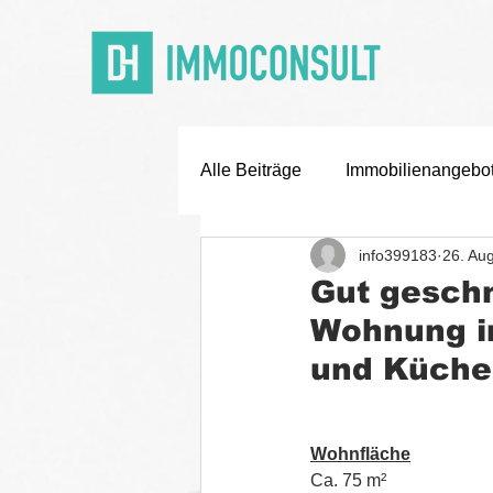
Alle Beiträge
Immobilienangebo
info399183
26. Au
Off Market Deals
Karriere
Gut geschn
Wohnung in
und Küche
Wohnfläche
Ca. 75 m²