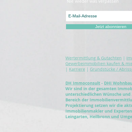
Nie wieder was verpassen
Jetzt abonnieren
Wertermittlung & Gutachten
|
Im
Gewerbeimmobilien kaufen & mi
|
Karriere
|
Grundstücke / Abris
DH Immoconsult
-
DHI Wohnba
Wir sind in der gesamten Immobi
unterschiedlichen Wünsche und
Bereich der Immobilienvermitt
Projektierung setzen wir die ak
Immobilienmakler und Experten 
Leingarten, Heilbronn und Umge