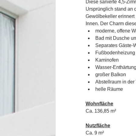
Diese sanierte 4,5-Zim
Ursprünglich stand an 
Gewölbekeller erinnert
Innen. Der Charm diese
moderne, offene W
Bad mit Dusche u
Separates Gäste
Fußbodenheizung
Kaminofen
Wasser-Enthärtun
großer Balkon
Abstellraum in de
helle Räume
Wohnfläche
Ca. 136,85 m² 
Nutzfläche
Ca. 9 m²