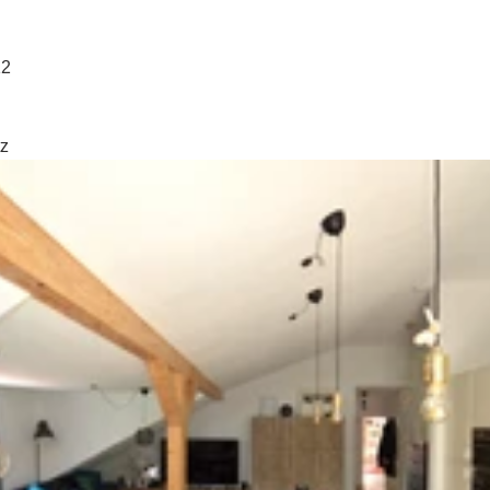
12
tz