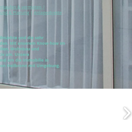
erkaufen & vermieten
|
rung & Planung
|
Anlageobjekte
ilmärkte und die sehr
nden. Mit unserem Know-how im
ilien, Wohnbau und
tiv um. Unsere
und um die Immobilie in
gion Heilbronn mit Umgebung.