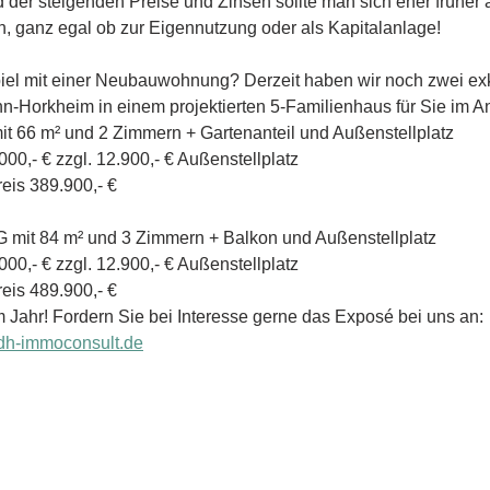
 der steigenden Preise und Zinsen sollte man sich eher früher a
, ganz egal ob zur Eigennutzung oder als Kapitalanlage!
iel mit einer Neubauwohnung? Derzeit haben wir noch zwei exk
-Horkheim in einem projektierten 5-Familienhaus für Sie im A
t 66 m² und 2 Zimmern + Gartenanteil und Außenstellplatz
377.000,- € zzgl. 12.900,- € Außenstellplatz
fpreis 389.900,- €
 mit 84 m² und 3 Zimmern + Balkon und Außenstellplatz
477.000,- € zzgl. 12.900,- € Außenstellplatz
fpreis 489.900,- €
m Jahr! Fordern Sie bei Interesse gerne das Exposé bei uns an:
@dh-immoconsult.de