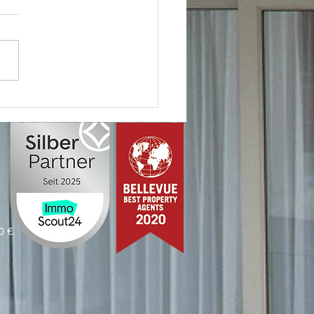
 Immobilie – unser
agement!
0 €.