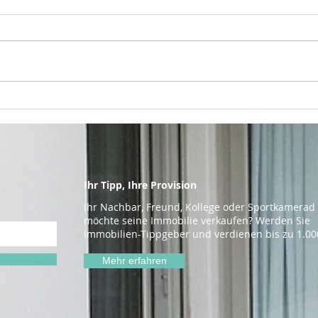
Gesucht, gefunden …
Ihre
fehlt nur noch dein
Eng
Objekt!
Ihr Tipp, Ihre Provision
Ihr Nachbar, Freund, Kollege oder Sportkamerad
möchte seine Immobilie verkaufen? Werden Sie
Immobilien-Tippgeber und verdienen bis zu 1.00
Mehr erfahren