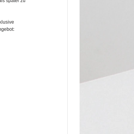
ls später zu 
lusive 
ngebot: