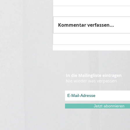
Kommentar verfassen...
🌿 Kurze Pfingstpause –
Wir sind bald zurück!
In die Mailingliste eintragen
Nie wieder was verpassen
Jetzt abonnieren