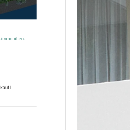
n-immobilien-
auf I 