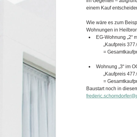
Im Gegenteil – aufgrund
einem Kauf entscheiden
Wie wäre es zum Beisp
Wohnungen in Heilbronn
EG-Wohnung „2“ mi
      „Kaufpreis 
      = Gesamtkau
Wohnung „3“ im OG
      „Kaufpreis 
      = Gesamtkau
Baustart noch in diese
frederic.schorndorfer