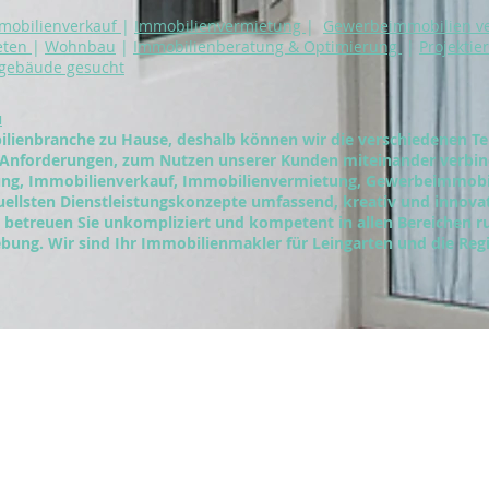
mobilienverkauf
|
Immobilienvermietung
|
Gewerbeimmobilien v
eten
|
Wohnbau
|
I
mmobilienberatung & Optimierung
|
Projektie
sgebäude gesucht
u
lienbranche zu Hause, deshalb können wir die verschiedenen Te
 Anforderungen, zum Nutzen unserer Kunden miteinander verbi
lung, Immobilienverkauf, Immobilienvermietung, Gewerbeimmob
tuellsten Dienstleistungskonzepte umfassend, kreativ und innova
betreuen Sie unkompliziert und kompetent in allen Bereichen r
bung. Wir sind Ihr Immobilienmakler für Leingarten und die Re