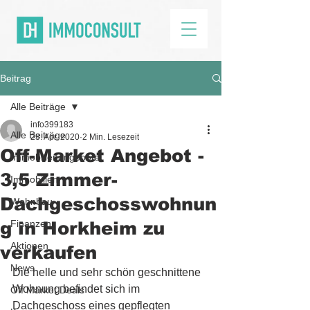
Beitrag
Alle Beiträge
info399183
Alle Beiträge
23. Apr. 2020
2 Min. Lesezeit
Off-Market Angebot -
Immobilienangebote
3,5 Zimmer-
Immobilien
Dachgeschosswohnun
Wohnbau
g in Horkheim zu
Finanzen
Aktionen
verkaufen
News
Die helle und sehr schön geschnittene 
Wohnung befindet sich im 
Off Market Deals
Dachgeschoss eines gepflegten 