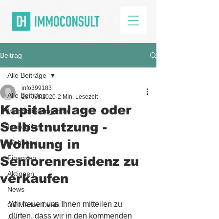
Beitrag
Alle Beiträge
info399183
Alle Beiträge
28. Juli 2020
2 Min. Lesezeit
Kapitalanlage oder
Immobilienangebote
Selbstnutzung -
Immobilien
Wohnung in
Wohnbau
Seniorenresidenz zu
Finanzen
Aktionen
verkaufen
News
Wir freuen uns Ihnen mitteilen zu 
Off Market Deals
dürfen, dass wir in den kommenden 